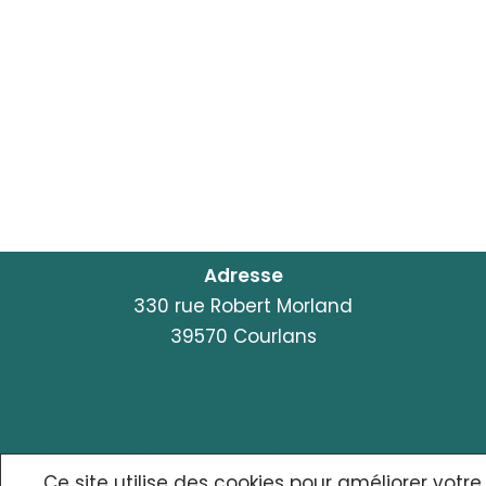
Adresse
330 rue Robert Morland
39570 Courlans
© {site_title} {current_year}
Ce site utilise des cookies pour améliorer votre