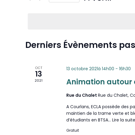
Évènements
navigation
INFOS MUNICIPALES
GARDERIE
AUTORISATIONS D’URBANISME
Sélectionnez
par
une
mot-
LES ARRÊTÉS & DÉCRETS
CANTINE
de
date.
clé.
ECLA & SICTOM
TRANSPORT SCOLAIRE
Derniers Évènements pa
vues
CITOYENNETÉ
TRANSPORT
Évènements
INFOS DIVERSES
RECENSEMENT CITOYEN
OCT
13 octobre 2021à 14h00
-
16h30
13
Animation autour 
2021
JOURNÉE DÉFENSE ET CITOYENNETÉ
Rue du Chalet
Rue du Chalet, C
SERVICE NATIONAL UNIVERSEL
A Courlans, ECLA possède des par
SERVICE CIVIQUE
maintien de la trame verte et bl
d’étudiants en BTSA…
Lire la suite
Gratuit