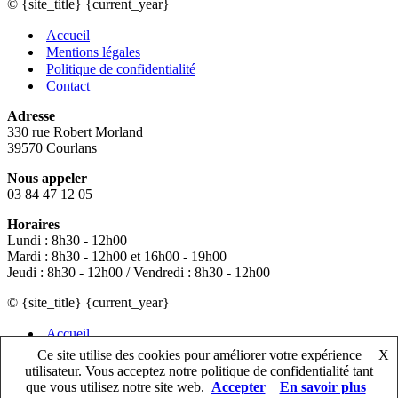
© {site_title} {current_year}
Accueil
Mentions légales
Politique de confidentialité
Contact
Adresse
330 rue Robert Morland
39570 Courlans
Nous appeler
03 84 47 12 05
Horaires
Lundi : 8h30 - 12h00
Mardi : 8h30 - 12h00 et 16h00 - 19h00
Jeudi : 8h30 - 12h00 / Vendredi : 8h30 - 12h00
© {site_title} {current_year}
Accueil
Mentions légales
Ce site utilise des cookies pour améliorer votre expérience
X
Politique de confidentialité
utilisateur. Vous acceptez notre politique de confidentialité tant
Contact
que vous utilisez notre site web.
Accepter
En savoir plus