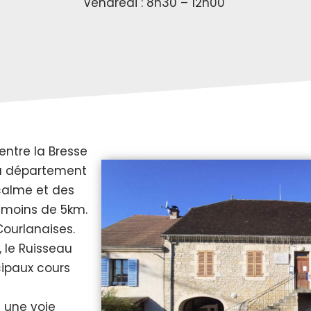
Vendredi : 8h30 – 12h00
ntre la Bresse
du département
calme et des
à moins de 5km.
Courlanaises.
, le Ruisseau
cipaux cours
 une voie