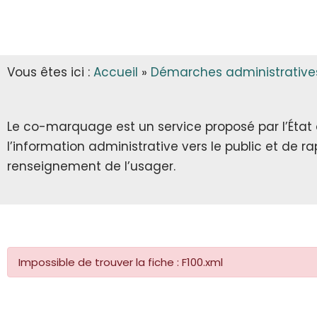
INFOS MUNICIPALES
GARDERIE
AUTORISATIONS D’URBANISME
LES ARRÊTÉS & DÉCRETS
CANTINE
Vous êtes ici :
Accueil
»
Démarches administrative
ECLA & SICTOM
TRANSPORT SCOLAIRE
CITOYENNETÉ
TRANSPORT
Le co-marquage est un service proposé par l’État au
l’information administrative vers le public et de 
INFOS DIVERSES
RECENSEMENT CITOYEN
renseignement de l’usager.
JOURNÉE DÉFENSE ET CITOYENNETÉ
SERVICE NATIONAL UNIVERSEL
Impossible de trouver la fiche : F100.xml
SERVICE CIVIQUE