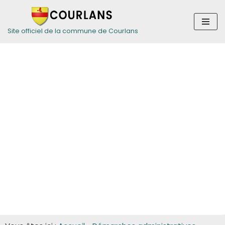
Aller
Site officiel de la commune de Courlans
au
contenu
Guide des
démarches pour
les entreprises