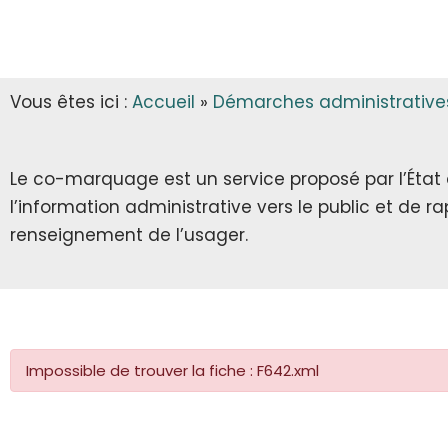
INFOS MUNICIPALES
GARDERIE
AUTORISATIONS D’URBANISME
LES ARRÊTÉS & DÉCRETS
CANTINE
Vous êtes ici :
Accueil
»
Démarches administrative
ECLA & SICTOM
TRANSPORT SCOLAIRE
CITOYENNETÉ
TRANSPORT
Le co-marquage est un service proposé par l’État au
l’information administrative vers le public et de 
INFOS DIVERSES
RECENSEMENT CITOYEN
renseignement de l’usager.
JOURNÉE DÉFENSE ET CITOYENNETÉ
SERVICE NATIONAL UNIVERSEL
Impossible de trouver la fiche : F642.xml
SERVICE CIVIQUE