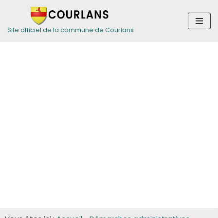
Aller
Site officiel de la commune de Courlans
au
contenu
Guide des
démarches pour
les entreprises