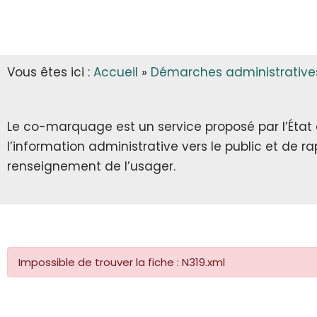
INFOS MUNICIPALES
GARDERIE
AUTORISATIONS D’URBANISME
LES ARRÊTÉS & DÉCRETS
CANTINE
Vous êtes ici :
Accueil
»
Démarches administrative
ECLA & SICTOM
TRANSPORT SCOLAIRE
CITOYENNETÉ
TRANSPORT
Le co-marquage est un service proposé par l’État au
l’information administrative vers le public et de 
INFOS DIVERSES
RECENSEMENT CITOYEN
renseignement de l’usager.
JOURNÉE DÉFENSE ET CITOYENNETÉ
SERVICE NATIONAL UNIVERSEL
Impossible de trouver la fiche : N319.xml
SERVICE CIVIQUE