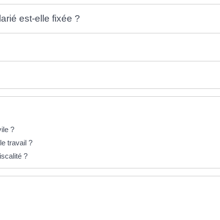
ié est-elle fixée ?
ile ?
e travail ?
scalité ?