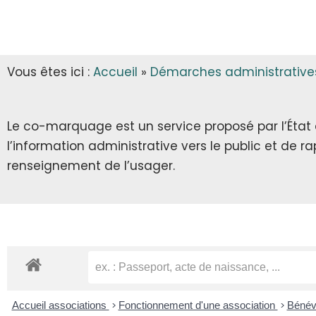
INFOS MUNICIPALES
GARDERIE
AUTORISATIONS D’URBANISME
LES ARRÊTÉS & DÉCRETS
CANTINE
Vous êtes ici :
Accueil
»
Démarches administrative
ECLA & SICTOM
TRANSPORT SCOLAIRE
CITOYENNETÉ
TRANSPORT
Le co-marquage est un service proposé par l’État au
l’information administrative vers le public et de 
INFOS DIVERSES
RECENSEMENT CITOYEN
renseignement de l’usager.
JOURNÉE DÉFENSE ET CITOYENNETÉ
SERVICE NATIONAL UNIVERSEL
SERVICE CIVIQUE
Accueil associations
>
Fonctionnement d'une association
>
Bénévo