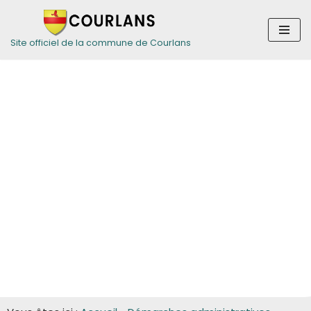
Aller
Site officiel de la commune de Courlans
au
contenu
Guide des
démarches pour
les associations