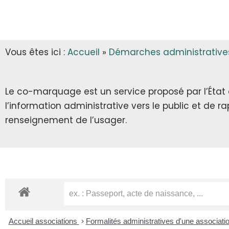
INFOS MUNICIPALES
GARDERIE
AUTORISATIONS D’URBANISME
LES ARRÊTÉS & DÉCRETS
CANTINE
Vous êtes ici :
Accueil
»
Démarches administrative
ECLA & SICTOM
TRANSPORT SCOLAIRE
CITOYENNETÉ
TRANSPORT
Le co-marquage est un service proposé par l’État au
l’information administrative vers le public et de 
INFOS DIVERSES
RECENSEMENT CITOYEN
renseignement de l’usager.
JOURNÉE DÉFENSE ET CITOYENNETÉ
SERVICE NATIONAL UNIVERSEL
SERVICE CIVIQUE
Accueil associations
>
Formalités administratives d'une associati