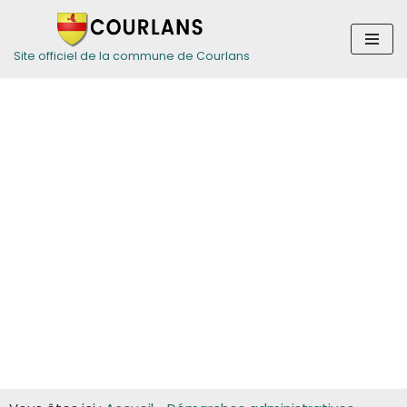
Aller
Site officiel de la commune de Courlans
au
contenu
Guide des
démarches pour
les entreprises