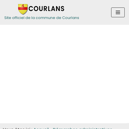
Aller
Site officiel de la commune de Courlans
au
contenu
Guide des
démarches pour
les entreprises