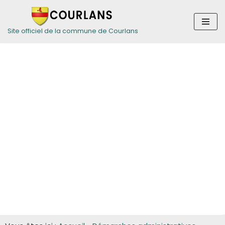
Aller
Site officiel de la commune de Courlans
au
contenu
Guide des
démarches pour
les entreprises