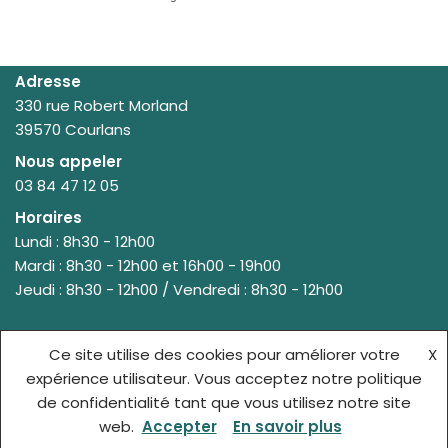
Adresse
330 rue Robert Morland
39570 Courlans
Nous appeler
03 84 47 12 05
Horaires
Lundi : 8h30 - 12h00
Mardi : 8h30 - 12h00 et 16h00 - 19h00
Jeudi : 8h30 - 12h00 / Vendredi : 8h30 - 12h00
Ce site utilise des cookies pour améliorer votre
X
© {site_title} {current_year}
expérience utilisateur. Vous acceptez notre politique
de confidentialité tant que vous utilisez notre site
ACCUEIL
MENTIONS LÉGALES
web.
Accepter
En savoir plus
POLITIQUE DE CONFIDENTIALITÉ
CONTACT