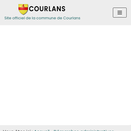
Aller
Site officiel de la commune de Courlans
au
contenu
Guide des
démarches pour
les entreprises