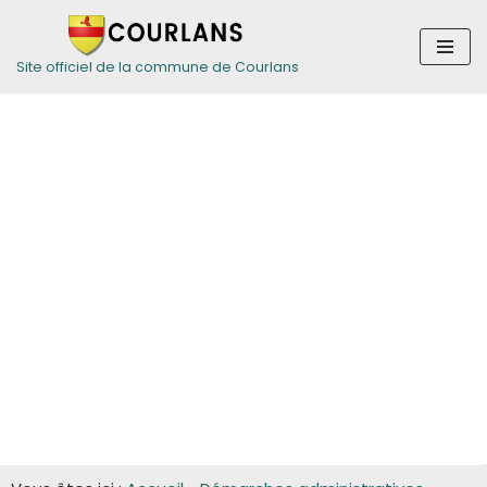
Aller
Site officiel de la commune de Courlans
au
contenu
Guide des
démarches pour
les entreprises