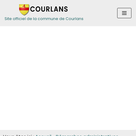
Aller
Site officiel de la commune de Courlans
au
contenu
Guide des
démarches pour
les entreprises