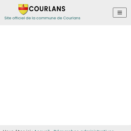
Aller
Site officiel de la commune de Courlans
au
contenu
Guide des
démarches pour
les entreprises