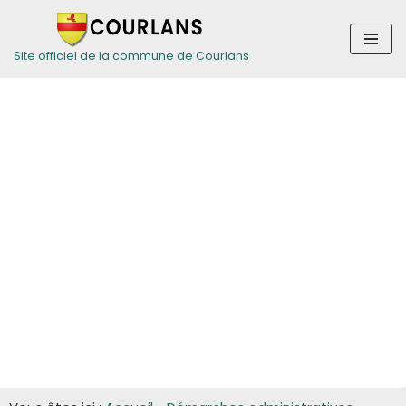
Aller
Site officiel de la commune de Courlans
au
contenu
Guide des
démarches pour
les entreprises