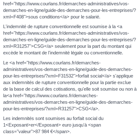
href="https://www.courlans.fr/demarches-administratives/vos-
demarches-en-ligne/guide-des-demarches-pour-les-entreprises/?
xml=F408">sous conditions</a> pour le salarié.
L'indemnité de rupture conventionnelle est soumise à la <a
href="https://www.courlans.fr/demarches-administratives/vos-
demarches-en-ligne/guide-des-demarches-pour-les-entreprises/?
xml=R31257">CSG</a> seulement pour la part du montant qui
excède le montant de l'indemnité légale ou conventionnelle.
Le <a href="https://www.courlans.fr/demarches-
administratives/vos-demarches-en-ligne/guide-des-demarches-
pour-les-entreprises/?xml=F31532">forfait social</a> s'applique
aux indemnités de rupture conventionnelle pour la partie exclue
de la base de calcul des cotisations, qu'elle soit soumise ou non à
la<a href="https://www.courlans.fr/demarches-
administratives/vos-demarches-en-ligne/guide-des-demarches-
pour-les-entreprises/?xml=R31257">CSG</a>.
Les indemnités sont soumises au forfait social du
1<Exposant>er</Exposant> euro jusqu'à <span
class="valeur">87 984 €</span>.