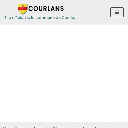
Aller
Site officiel de la commune de Courlans
au
contenu
Guide des
démarches pour
les entreprises