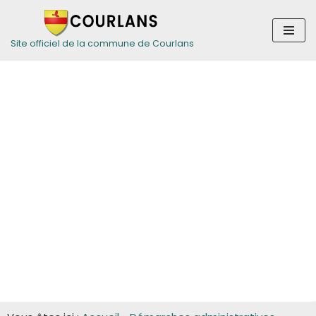
Aller
Site officiel de la commune de Courlans
au
contenu
Guide des
démarches pour
les entreprises