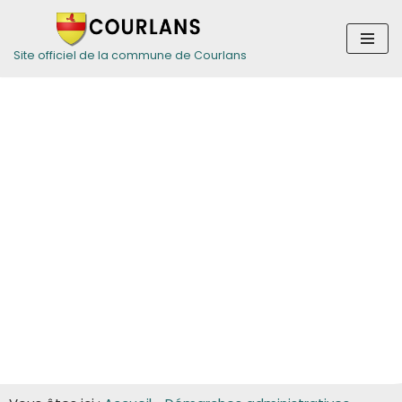
Aller
Site officiel de la commune de Courlans
au
contenu
Guide des
démarches pour
les entreprises