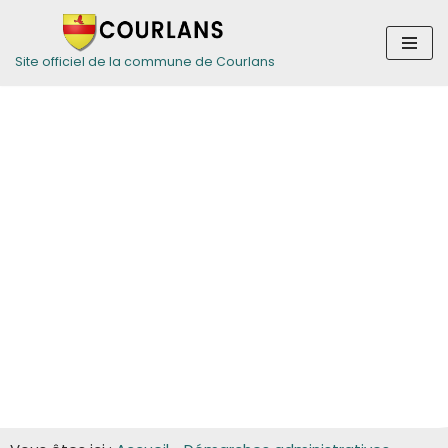
Aller
Site officiel de la commune de Courlans
au
contenu
Guide des
démarches pour
les entreprises