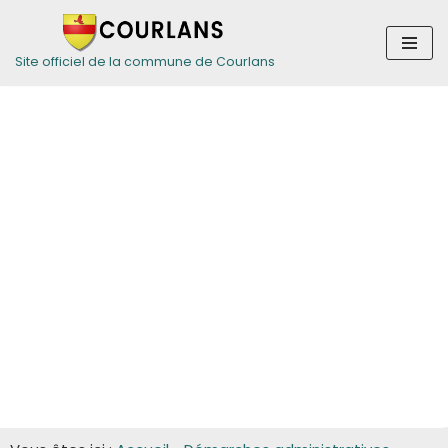
Aller
Site officiel de la commune de Courlans
au
contenu
Guide des
démarches pour
les entreprises