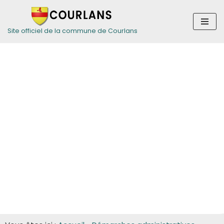
Aller
Site officiel de la commune de Courlans
au
contenu
Guide des
démarches pour
les entreprises