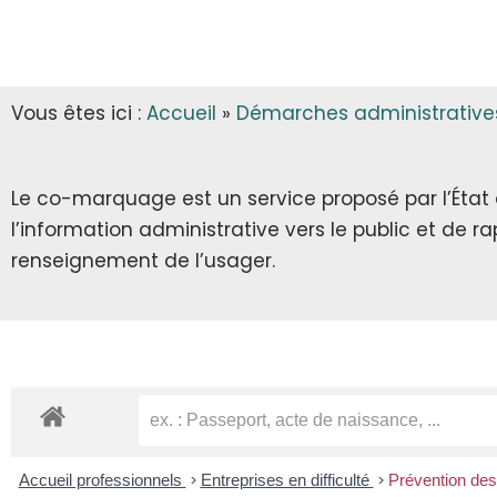
INFOS MUNICIPALES
GARDERIE
AUTORISATIONS D’URBANISME
LES ARRÊTÉS & DÉCRETS
CANTINE
Vous êtes ici :
Accueil
»
Démarches administrative
ECLA & SICTOM
TRANSPORT SCOLAIRE
CITOYENNETÉ
TRANSPORT
Le co-marquage est un service proposé par l’État au
l’information administrative vers le public et de 
INFOS DIVERSES
RECENSEMENT CITOYEN
renseignement de l’usager.
JOURNÉE DÉFENSE ET CITOYENNETÉ
SERVICE NATIONAL UNIVERSEL
SERVICE CIVIQUE
Accueil professionnels
>
Entreprises en difficulté
>
Prévention des 