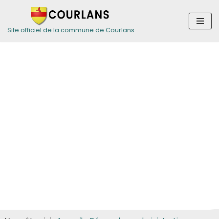
Aller
Site officiel de la commune de Courlans
au
contenu
Guide des
démarches pour
les particuliers