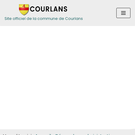
Aller
Site officiel de la commune de Courlans
au
contenu
Guide des
démarches pour
les particuliers