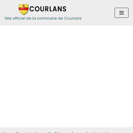
Aller
Site officiel de la commune de Courlans
au
contenu
Guide des
démarches pour
les particuliers