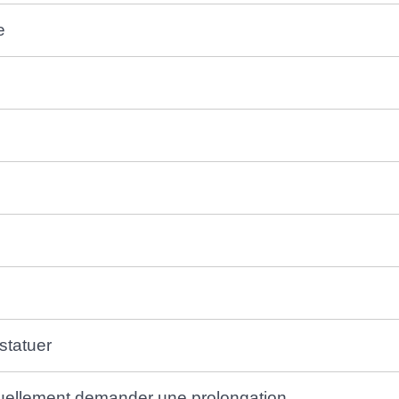
e
statuer
ntuellement demander une prolongation