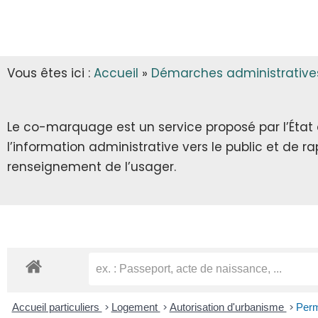
INFOS MUNICIPALES
GARDERIE
AUTORISATIONS D’URBANISME
LES ARRÊTÉS & DÉCRETS
CANTINE
Vous êtes ici :
Accueil
»
Démarches administrative
ECLA & SICTOM
TRANSPORT SCOLAIRE
CITOYENNETÉ
TRANSPORT
Le co-marquage est un service proposé par l’État au
l’information administrative vers le public et de 
INFOS DIVERSES
RECENSEMENT CITOYEN
renseignement de l’usager.
JOURNÉE DÉFENSE ET CITOYENNETÉ
SERVICE NATIONAL UNIVERSEL
SERVICE CIVIQUE
Accueil particuliers
>
Logement
>
Autorisation d'urbanisme
>
Perm