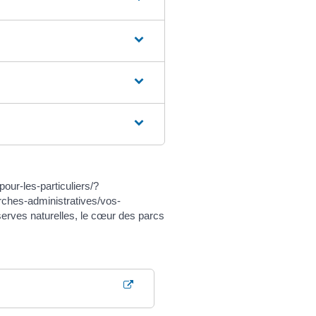
.
ur-les-particuliers/?
ches-administratives/vos-
erves naturelles, le cœur des parcs