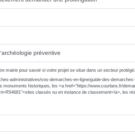
'archéologie préventive
mairie pour savoir si votre projet se situe dans un secteur protégé
rches-administratives/vos-demarches-en-ligne/guide-des-demarches-po
 monuments historiques, les <a href="https://www.courlans.fr/demar
l=R54681">sites classés ou en instance de classement</a>, les rés