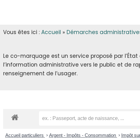
INFOS MUNICIPALES
GARDERIE
AUTORISATIONS D’URBANISME
LES ARRÊTÉS & DÉCRETS
CANTINE
Vous êtes ici :
Accueil
»
Démarches administrative
ECLA & SICTOM
TRANSPORT SCOLAIRE
CITOYENNETÉ
TRANSPORT
Le co-marquage est un service proposé par l’État au
l’information administrative vers le public et de 
INFOS DIVERSES
RECENSEMENT CITOYEN
renseignement de l’usager.
JOURNÉE DÉFENSE ET CITOYENNETÉ
SERVICE NATIONAL UNIVERSEL
SERVICE CIVIQUE
Accueil particuliers
>
Argent - Impôts - Consommation
>
Impôt sur