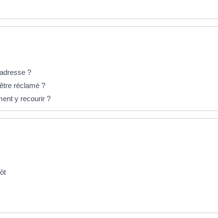
'adresse ?
 être réclamé ?
ent y recourir ?
ôt