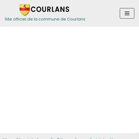
Aller
Site officiel de la commune de Courlans
au
contenu
Guide des
démarches pour
les particuliers