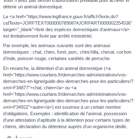
Vous n'avez pas besoin d'autorisation préalable pour acheter et
détenir un animal domestique.
La <a href="https://www.legifrance.gouv.fr/affichTexte.do?
cidTexte=JORFTEXT000000789087#JORFARTI000002254536"
target="_blank">liste des espèces domestiques d'animaux</a>
est limitativement fixée par arrêté ministériel.
Par exemple, les animaux suivants sont des animaux
domestiques : chat, chien, furet, porc, chinchilla, cheval, cochon
d'Inde, poisson rouge, certaines variétés de perruche.
En revanche, la détention d'un animal domestique (<a
href="https://www.courlans.fr/demarches-administratives/vos-
demarches-en-ligne/guide-des-demarches-pour-les-particuliers/?
xml=F34877">chat, chien</a> ou <a
href="https://www.courlans.fr/demarches-administratives/vos-
demarches-en-ligne/guide-des-demarches-pour-les-particuliers/?
xml=F34922">autre</a>) est soumise à un certain nombre
d'obligations. Exemples : identification de l’animal, possession
d’une attestation d'aptitude à la détention pour certains types de
chiens, déclaration du détenteur auprès d'un organisme dédié.