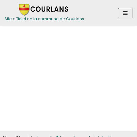
Aller
Site officiel de la commune de Courlans
au
contenu
Guide des
démarches pour
les particuliers