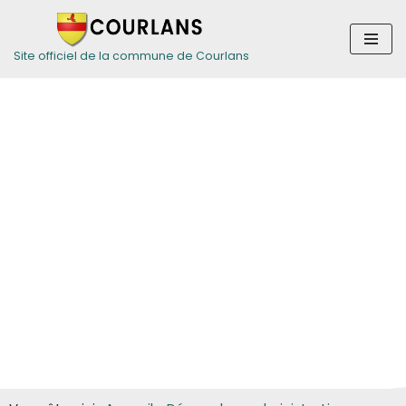
Aller
Site officiel de la commune de Courlans
au
contenu
Guide des
démarches pour
les particuliers