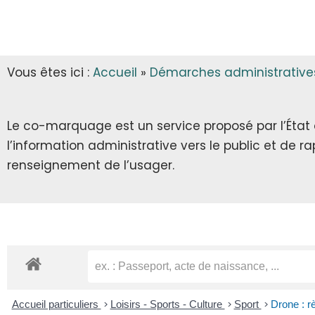
INFOS MUNICIPALES
GARDERIE
AUTORISATIONS D’URBANISME
LES ARRÊTÉS & DÉCRETS
CANTINE
Vous êtes ici :
Accueil
»
Démarches administrative
ECLA & SICTOM
TRANSPORT SCOLAIRE
CITOYENNETÉ
TRANSPORT
Le co-marquage est un service proposé par l’État au
l’information administrative vers le public et de 
INFOS DIVERSES
RECENSEMENT CITOYEN
renseignement de l’usager.
JOURNÉE DÉFENSE ET CITOYENNETÉ
SERVICE NATIONAL UNIVERSEL
SERVICE CIVIQUE
Accueil particuliers
>
Loisirs - Sports - Culture
>
Sport
>
Drone : r