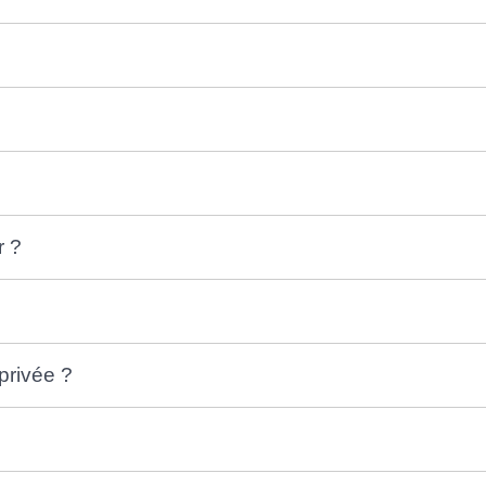
r ?
 privée ?