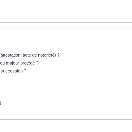
testation, acte de notoriété) ?
 ou majeur protégé ?
e succession ?
)