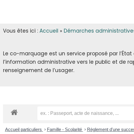
INFOS MUNICIPALES
GARDERIE
AUTORISATIONS D’URBANISME
LES ARRÊTÉS & DÉCRETS
CANTINE
Vous êtes ici :
Accueil
»
Démarches administrative
ECLA & SICTOM
TRANSPORT SCOLAIRE
CITOYENNETÉ
TRANSPORT
Le co-marquage est un service proposé par l’État au
l’information administrative vers le public et de 
INFOS DIVERSES
RECENSEMENT CITOYEN
renseignement de l’usager.
JOURNÉE DÉFENSE ET CITOYENNETÉ
SERVICE NATIONAL UNIVERSEL
SERVICE CIVIQUE
Accueil particuliers
>
Famille - Scolarité
>
Règlement d'une succe