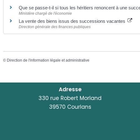
Que se passe-t-il si tous les héritiers renoncent à une suc
Ministère chargé de l'économie
La vente des biens issus des successions vacantes
Direction générale des finances publiques
©
Direction de l'information légale et administrative
Adresse
330 rue Robert Morland
39570 Courlans