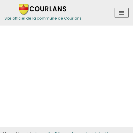
Aller
Site officiel de la commune de Courlans
au
contenu
Guide des
démarches pour
les particuliers