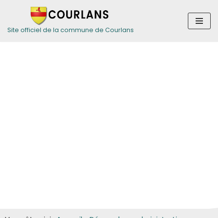
Aller
Site officiel de la commune de Courlans
au
contenu
Guide des
démarches pour
les particuliers