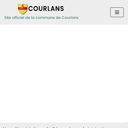
Aller
Site officiel de la commune de Courlans
au
contenu
Guide des
démarches pour
les particuliers