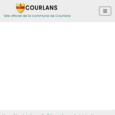
Aller
Site officiel de la commune de Courlans
au
contenu
Guide des
démarches pour
les particuliers