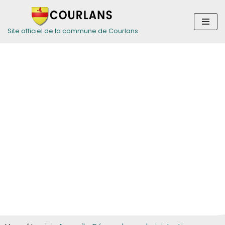
Aller
Site officiel de la commune de Courlans
au
contenu
Guide des
démarches pour
les particuliers