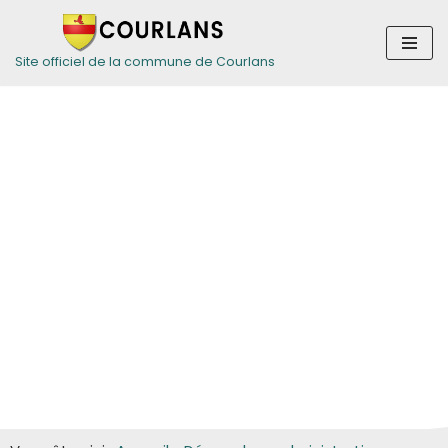
Aller
Site officiel de la commune de Courlans
au
contenu
Guide des
démarches pour
les particuliers