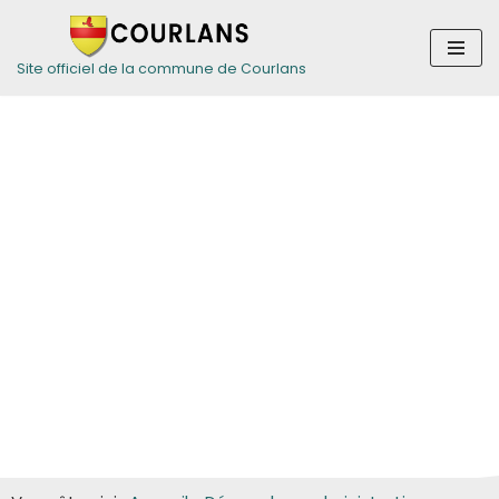
Aller
Site officiel de la commune de Courlans
au
contenu
Guide des
démarches pour
les particuliers