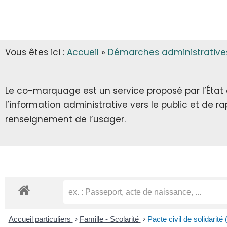
INFOS MUNICIPALES
GARDERIE
AUTORISATIONS D’URBANISME
LES ARRÊTÉS & DÉCRETS
CANTINE
Vous êtes ici :
Accueil
»
Démarches administrative
ECLA & SICTOM
TRANSPORT SCOLAIRE
CITOYENNETÉ
TRANSPORT
Le co-marquage est un service proposé par l’État au
l’information administrative vers le public et de 
INFOS DIVERSES
RECENSEMENT CITOYEN
renseignement de l’usager.
JOURNÉE DÉFENSE ET CITOYENNETÉ
SERVICE NATIONAL UNIVERSEL
SERVICE CIVIQUE
Accueil particuliers
>
Famille - Scolarité
>
Pacte civil de solidarité