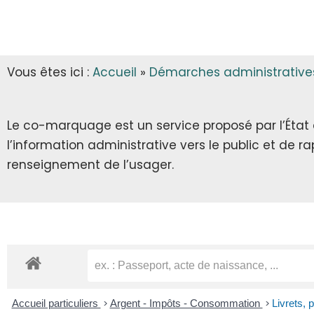
INFOS MUNICIPALES
GARDERIE
AUTORISATIONS D’URBANISME
LES ARRÊTÉS & DÉCRETS
CANTINE
Vous êtes ici :
Accueil
»
Démarches administrative
ECLA & SICTOM
TRANSPORT SCOLAIRE
CITOYENNETÉ
TRANSPORT
Le co-marquage est un service proposé par l’État au
l’information administrative vers le public et de 
INFOS DIVERSES
RECENSEMENT CITOYEN
renseignement de l’usager.
JOURNÉE DÉFENSE ET CITOYENNETÉ
SERVICE NATIONAL UNIVERSEL
SERVICE CIVIQUE
Accueil particuliers
>
Argent - Impôts - Consommation
>
Livrets, 