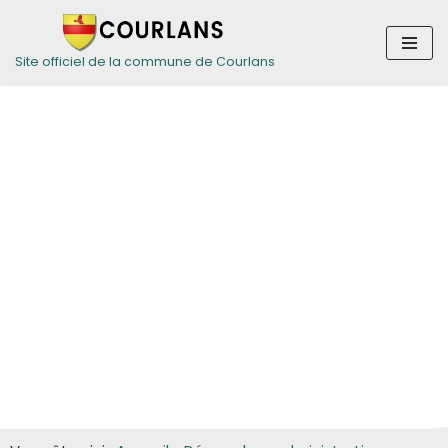
Aller
Site officiel de la commune de Courlans
au
contenu
Guide des
démarches pour
les particuliers