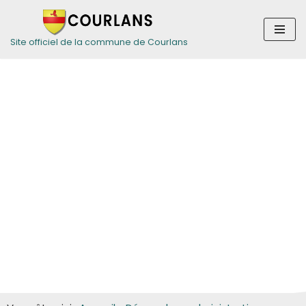
Aller
Site officiel de la commune de Courlans
au
contenu
Guide des
démarches pour
les particuliers