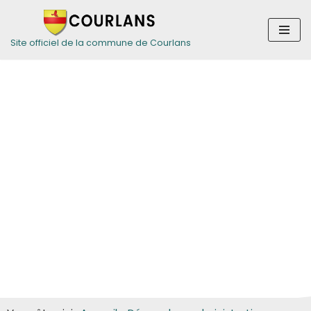
Aller
Site officiel de la commune de Courlans
au
contenu
Guide des
démarches pour
les particuliers