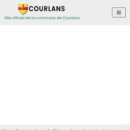
Aller
Site officiel de la commune de Courlans
au
contenu
Guide des
démarches pour
les particuliers