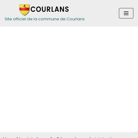
Aller
Site officiel de la commune de Courlans
au
contenu
Guide des
démarches pour
les particuliers